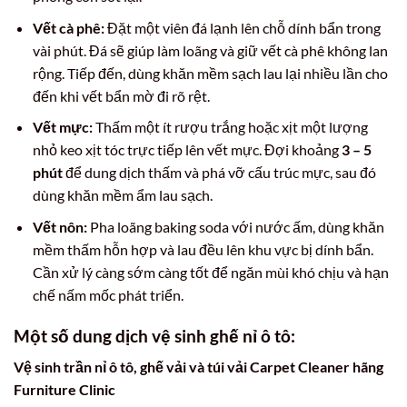
Vết cà phê:
Đặt một viên đá lạnh lên chỗ dính bẩn trong
vài phút. Đá sẽ giúp làm loãng và giữ vết cà phê không lan
rộng. Tiếp đến, dùng khăn mềm sạch lau lại nhiều lần cho
đến khi vết bẩn mờ đi rõ rệt.
Vết mực:
Thấm một ít rượu trắng hoặc xịt một lượng
nhỏ keo xịt tóc trực tiếp lên vết mực. Đợi khoảng
3 – 5
phút
để dung dịch thấm và phá vỡ cấu trúc mực, sau đó
dùng khăn mềm ẩm lau sạch.
Vết nôn:
Pha loãng baking soda với nước ấm, dùng khăn
mềm thấm hỗn hợp và lau đều lên khu vực bị dính bẩn.
Cần xử lý càng sớm càng tốt để ngăn mùi khó chịu và hạn
chế nấm mốc phát triển.
Một số dung dịch vệ sinh ghế nỉ ô tô:
Vệ sinh trần nỉ ô tô, ghế vải và túi vải Carpet Cleaner hãng
Furniture Clinic