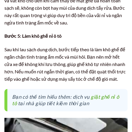
và vắt khô cho đến khi cảm thấy bề mặt ghế đã hoàn toàn
sạch sẽ, không còn bọt hay mùi của dung dịch tẩy rửa. Bước
này rất quan trọng vì giúp duy trì độ bền của vải nỉ và ngăn
ngừa tình trạng ẩm mốc về sau.
Bước 5: Làm khô ghế nỉ ô tô
Sau khi lau sạch dung dịch, bước tiếp theo là làm khô ghế để
ngăn chặn tình trạng ẩm mốc và mùi hôi. Bạn nên mở hết
cửa xe để không khí lưu thông, giúp ghế khô tự nhiên nhanh
hơn. Nếu muốn rút ngắn thời gian, có thể đặt quạt thổi trực
tiếp vào ghế hoặc sử dụng máy sấy tóc ở chế độ gió mát.
Bạn có thể tìm hiểu thêm: dịch vụ
giặt ghế nỉ ô
tô
tại nhà giúp tiết kiệm thời gian