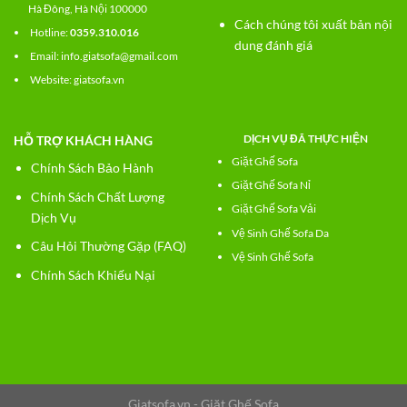
Hà Đông, Hà Nội 100000
Cách chúng tôi xuất bản nội
Hotline:
0359.310.016
dung đánh giá
Email: info.giatsofa@gmail.com
Website:
giatsofa.vn
DỊCH VỤ ĐÃ THỰC HIỆN
HỖ TRỢ KHÁCH HÀNG
Giặt Ghế Sofa
Chính Sách Bảo Hành
Giặt Ghế Sofa Nỉ
Chính Sách Chất Lượng
Giặt Ghế Sofa Vải
Dịch Vụ
Vệ Sinh Ghế Sofa Da
Câu Hỏi Thường Gặp (FAQ)
Vệ Sinh Ghế Sofa
Chính Sách Khiếu Nại
Giatsofa.vn - Giặt Ghế Sofa