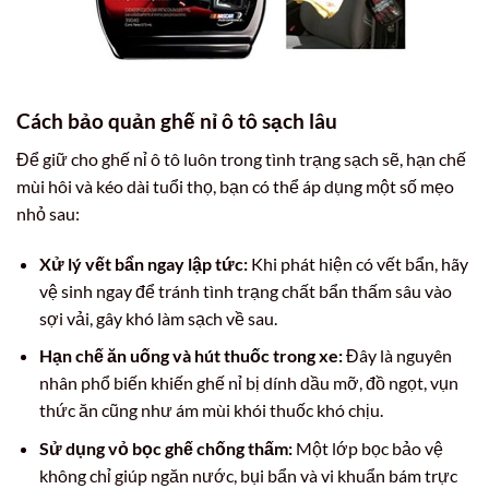
Cách bảo quản ghế nỉ ô tô sạch lâu
Để giữ cho ghế nỉ ô tô luôn trong tình trạng sạch sẽ, hạn chế
mùi hôi và kéo dài tuổi thọ, bạn có thể áp dụng một số mẹo
nhỏ sau:
Xử lý vết bẩn ngay lập tức:
Khi phát hiện có vết bẩn, hãy
vệ sinh ngay để tránh tình trạng chất bẩn thấm sâu vào
sợi vải, gây khó làm sạch về sau.
Hạn chế ăn uống và hút thuốc trong xe:
Đây là nguyên
nhân phổ biến khiến ghế nỉ bị dính dầu mỡ, đồ ngọt, vụn
thức ăn cũng như ám mùi khói thuốc khó chịu.
Sử dụng vỏ bọc ghế chống thấm:
Một lớp bọc bảo vệ
không chỉ giúp ngăn nước, bụi bẩn và vi khuẩn bám trực