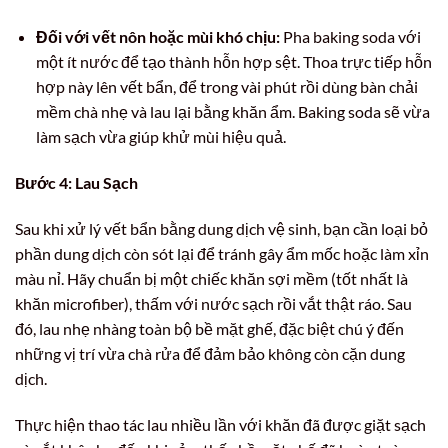
Đối với vết nôn hoặc mùi khó chịu:
Pha baking soda với
một ít nước để tạo thành hỗn hợp sệt. Thoa trực tiếp hỗn
hợp này lên vết bẩn, để trong vài phút rồi dùng bàn chải
mềm chà nhẹ và lau lại bằng khăn ẩm. Baking soda sẽ vừa
làm sạch vừa giúp khử mùi hiệu quả.
Bước 4: Lau Sạch
Sau khi xử lý vết bẩn bằng dung dịch vệ sinh, bạn cần loại bỏ
phần dung dịch còn sót lại để tránh gây ẩm mốc hoặc làm xỉn
màu nỉ. Hãy chuẩn bị một chiếc khăn sợi mềm (tốt nhất là
khăn microfiber), thấm với nước sạch rồi vắt thật ráo. Sau
đó, lau nhẹ nhàng toàn bộ bề mặt ghế, đặc biệt chú ý đến
những vị trí vừa chà rửa để đảm bảo không còn cặn dung
dịch.
Thực hiện thao tác lau nhiều lần với khăn đã được giặt sạch