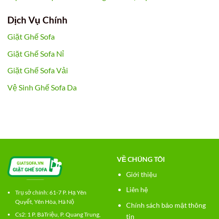
Dịch Vụ Chính
Giặt Ghế Sofa
Giặt Ghế Sofa Nỉ
Giặt Ghế Sofa Vải
Vệ Sinh Ghế Sofa Da
VỀ CHÚNG TÔI
Giới thiệu
Liên hệ
Trụ sở chính: 61-7 P. Hạ Yên
Quyết, Yên Hòa, Hà Nộ
Chính sách bảo mật thông
Cs2:
1 P. BàTriệu, P. Quang Trung,
tin