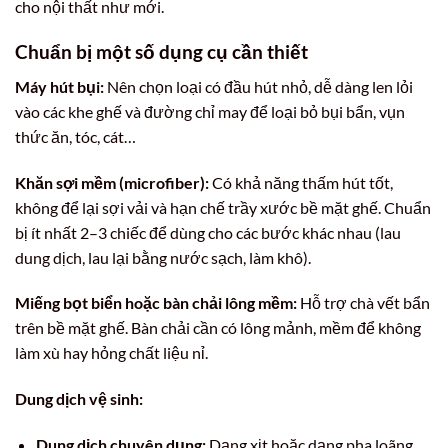
cho nội thất như mới.
Chuẩn bị một số dụng cụ cần thiết
Máy hút bụi:
Nên chọn loại có đầu hút nhỏ, dễ dàng len lỏi
vào các khe ghế và đường chỉ may để loại bỏ bụi bẩn, vụn
thức ăn, tóc, cát…
Khăn sợi mềm (microfiber):
Có khả năng thấm hút tốt,
không để lại sợi vải và hạn chế trầy xước bề mặt ghế. Chuẩn
bị ít nhất 2–3 chiếc để dùng cho các bước khác nhau (lau
dung dịch, lau lại bằng nước sạch, làm khô).
Miếng bọt biển hoặc bàn chải lông mềm:
Hỗ trợ chà vết bẩn
trên bề mặt ghế. Bàn chải cần có lông mảnh, mềm để không
làm xù hay hỏng chất liệu nỉ.
Dung dịch vệ sinh:
Dung dịch chuyên dụng:
Dạng xịt hoặc dạng pha loãng