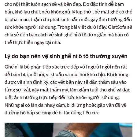
cho nội thất luôn sạch sẽ và bền đẹp. Do đặc tính dễ bám
bẩn, khó lau chùi, nếu không xử lý kịp thời, bề mặt ghế có thể
bị phai màu, thậm chí phát sinh nấm mốc gây ảnh hưởng đến
sức khỏe người sử dụng. Trong bài viết dưới đây, GiatSofa sẽ
chia sẻ đến bạn cách vệ sinh ghế nỉ ô tô đơn giản mà bạn có
thể thực hiện ngay tại nhà.
Lý do bạn nên vệ sinh ghế nỉ ô tô thường xuyên
Ghế nỉ là bộ phận tiếp xúc trực tiếp với người ngồi nên rất
dễ bám bụi, mồ hôi, vi khuẩn và mùi hôi khó chịu. Khi không
được vệ sinh định kỳ, các vết bẩn này sẽ dần thấm sâu vào
từng sợi vải, gây mất thẩm mỹ, làm giảm tuổi thọ ghế và đặc
biệt ảnh hưởng trực tiếp đến sức khỏe người sử dụng.
Những ai có làn da nhạy cảm, bị dị ứng hoặc gặp vấn đề về
đường hô hấp sẽ càng dễ bị tác động tiêu cực.