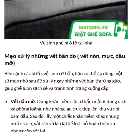
Vệ sinh ghế nỉ ô tô tại nhà
Mẹo xử lý những vết bẩn do ( vết nôn, mực, dầu
mỡ)
Bên cạnh các bước vệ sinh cơ bản, bạn có thể áp dụng một
số mẹo nhỏ sau để xử lý ngay những vết bẩn thường gặp,
giúp ghế luôn sạch sẽ và tránh tình trạng xuống cấp:
Vết dầu mỡ:
Dùng khăn mềm sạch thấm một ít dung dịch
xà phòng loãng, nhẹ nhàng lau trực tiếp lên khu vực bị
bám dầu. Sau đó, lấy một chiếc khăn mềm khác nhúng
nước sạch, vắt ráo và lau lại để loại bỏ hoàn toàn xà
phòng còn sót lại.