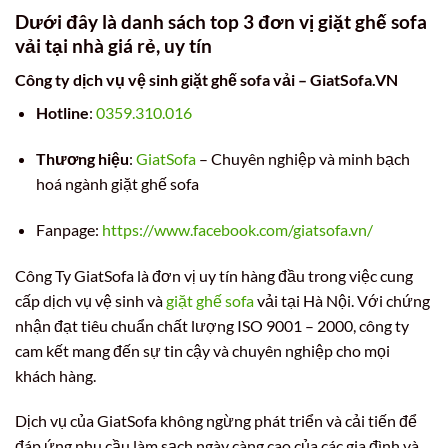
Dưới đây là danh sách top 3 đơn vị giặt ghế sofa
vải tại nhà giá rẻ, uy tín
Công ty dịch vụ vệ sinh giặt ghế sofa vải – GiatSofa.VN
Hotline
:
0359.310.016
Thương hiệu
:
GiatSofa
– Chuyên nghiệp và minh bạch
hoá ngành giặt ghế sofa
Fanpage:
https://www.facebook.com/giatsofa.vn/
Công Ty GiatSofa là đơn vị uy tín hàng đầu trong việc cung
cấp dịch vụ vệ sinh và
giặt ghế sofa
vải tại Hà Nội. Với chứng
nhận đạt tiêu chuẩn chất lượng ISO 9001 – 2000, công ty
cam kết mang đến sự tin cậy và chuyên nghiệp cho mọi
khách hàng.
Dịch vụ của GiatSofa không ngừng phát triển và cải tiến để
đáp ứng nhu cầu làm sạch ngày càng cao của các gia đình và