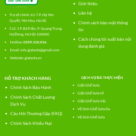
Giới thiệu
Liên hệ
Trụ sở chính: 61-7 P. Hạ Yên
Quyết, Yên Hòa, Hà Nộ
Chính sách bảo mật thông
Cs2:
1 P. BàTriệu, P. Quang Trung,
tin
Hà Đông, Hà Nội 100000
Cách chúng tôi xuất bản nội
Hotline:
0359.310.016
dung đánh giá
Email: info.giatsofa@gmail.com
Website:
giatsofa.vn
DỊCH VỤ ĐÃ THỰC HIỆN
HỖ TRỢ KHÁCH HÀNG
Giặt Ghế Sofa
Chính Sách Bảo Hành
Giặt Ghế Sofa Nỉ
Chính Sách Chất Lượng
Giặt Ghế Sofa Vải
Dịch Vụ
Vệ Sinh Ghế Sofa Da
Câu Hỏi Thường Gặp (FAQ)
Vệ Sinh Ghế Sofa
Chính Sách Khiếu Nại