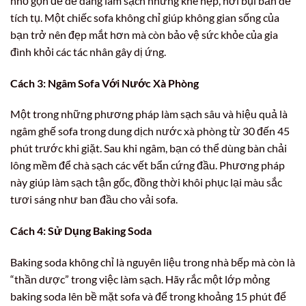
nhỏ gọn để dễ dàng làm sạch những khe hẹp, nơi bụi bẩn dễ
tích tụ. Một chiếc sofa không chỉ giúp không gian sống của
bạn trở nên đẹp mắt hơn mà còn bảo vệ sức khỏe của gia
đình khỏi các tác nhân gây dị ứng.
Cách 3: Ngâm Sofa Với Nước Xà Phòng
Một trong những phương pháp làm sạch sâu và hiệu quả là
ngâm ghế sofa trong dung dịch nước xà phòng từ 30 đến 45
phút trước khi giặt. Sau khi ngâm, bạn có thể dùng bàn chải
lông mềm để chà sạch các vết bẩn cứng đầu. Phương pháp
này giúp làm sạch tận gốc, đồng thời khôi phục lại màu sắc
tươi sáng như ban đầu cho vải sofa.
Cách 4: Sử Dụng Baking Soda
Baking soda không chỉ là nguyên liệu trong nhà bếp mà còn là
“thần dược” trong việc làm sạch. Hãy rắc một lớp mỏng
baking soda lên bề mặt sofa và để trong khoảng 15 phút để