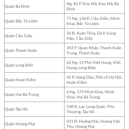
Ng. 82 P. Kim Mã, Kim Mã, Ba
Quận Ba Đình
Đình
71 Ng. 136 Đ. Cầu Diễn, Minh
Quận Bắc Từ Liêm
Khai, Bắc Từ Liêm
16 Đ. Xuân Thủy, Dịch Vọng
Quận Cầu Giấy
Hậu, Cầu Giấy
343 P. Quan Nhân, Thanh Xuân
Quận Thanh Xuân
Trung, Thanh Xuân
62 Ng. 11 Phố Việt Hưng, Việt
Quận Long Biên
Hưng, Long Biên
42 P. Hàng Dầu, Phố cổ Hà Nội,
Quận Hoàn Kiếm
Hoàn Kiếm
6 Ng. 179 Minh Khai, Minh
Quận Hai Bà Trưng
Khai, Hai Bà Trưng
548 Đ. Lạc Long Quân, Phú
Quận Tây Hồ
Thượng, Tây Hồ
431 Đ. Hoàng Mai, Hoàng Văn
Quận Hoàng Mai
Thụ, Hoàng Mai