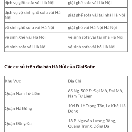
dịch vụ giặt sofa vải Hà Nội
giặt ghế sofa vải Hà Nội
dịch vụ vệ sinh ghế sofa vải Hà
giặt ghế sofa vải tại nhà Hà Nội
Nội
vệ sinh ghế sofa vải Hà Nội
giặt ghế vải Hà Nội Hà Nội
vệ sinh ghế vải Hà Nội
vệ sinh sofa vải tại nhà Hà Nội
vệ sinh sofa vải Hà Nội
vệ sinh sofa vải bố Hà Nội
Các cơ sở trên địa bàn Hà Nội của GiatSofa:
Khu Vực
Địa Chỉ
65 Ng. 509 Đ. Đại Mỗ, Đai Mỗ,
Quận Nam Từ Liêm
Nam Từ Liêm
104 Đ. Lê Trọng Tấn, La Khê, Hà
Quận Hà Đông
Đông
18 P. Nguyễn Lương Bẳng,
Quận Đống Đa
Quang Trung, Đống Đa