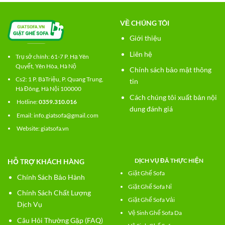
VỀ CHÚNG TÔI
Giới thiệu
Liên hệ
Trụ sở chính: 61-7 P. Hạ Yên
Quyết, Yên Hòa, Hà Nộ
Chính sách bảo mật thông
Cs2:
1 P. BàTriệu, P. Quang Trung,
tin
Hà Đông, Hà Nội 100000
Cách chúng tôi xuất bản nội
Hotline:
0359.310.016
dung đánh giá
Email: info.giatsofa@gmail.com
Website:
giatsofa.vn
DỊCH VỤ ĐÃ THỰC HIỆN
HỖ TRỢ KHÁCH HÀNG
Giặt Ghế Sofa
Chính Sách Bảo Hành
Giặt Ghế Sofa Nỉ
Chính Sách Chất Lượng
Giặt Ghế Sofa Vải
Dịch Vụ
Vệ Sinh Ghế Sofa Da
Câu Hỏi Thường Gặp (FAQ)