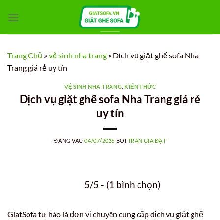
Bỏ
qua
nội
dung
Trang Chủ
»
vệ sinh nha trang
»
Dịch vụ giặt ghế sofa Nha
Trang giá rẻ uy tín
VỆ SINH NHA TRANG
,
KIẾN THỨC
Dịch vụ giặt ghế sofa Nha Trang giá rẻ
uy tín
ĐĂNG VÀO
04/07/2026
BỞI
TRẦN GIA ĐẠT
5/5 - (1 bình chọn)
GiatSofa tự hào là đơn vị chuyên cung cấp dịch vụ giặt ghế