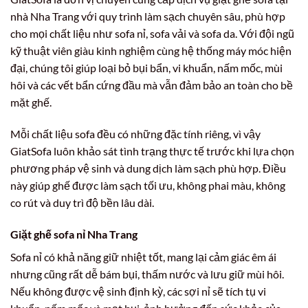
nhà Nha Trang với quy trình làm sạch chuyên sâu, phù hợp
cho mọi chất liệu như sofa nỉ, sofa vải và sofa da. Với đội ngũ
kỹ thuật viên giàu kinh nghiệm cùng hệ thống máy móc hiện
đại, chúng tôi giúp loại bỏ bụi bẩn, vi khuẩn, nấm mốc, mùi
hôi và các vết bẩn cứng đầu mà vẫn đảm bảo an toàn cho bề
mặt ghế.
Mỗi chất liệu sofa đều có những đặc tính riêng, vì vậy
GiatSofa luôn khảo sát tình trạng thực tế trước khi lựa chọn
phương pháp vệ sinh và dung dịch làm sạch phù hợp. Điều
này giúp ghế được làm sạch tối ưu, không phai màu, không
co rút và duy trì độ bền lâu dài.
Giặt ghế sofa nỉ Nha Trang
Sofa nỉ có khả năng giữ nhiệt tốt, mang lại cảm giác êm ái
nhưng cũng rất dễ bám bụi, thấm nước và lưu giữ mùi hôi.
Nếu không được vệ sinh định kỳ, các sợi nỉ sẽ tích tụ vi