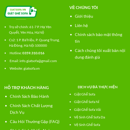
VỀ CHÚNG TÔI
Giới thiệu
Liên hệ
Trụ sở chính: 61-7 P. Hạ Yên
Quyết, Yên Hòa, Hà Nộ
Chính sách bảo mật thông
Cs2:
1 P. BàTriệu, P. Quang Trung,
tin
Hà Đông, Hà Nội 100000
Cách chúng tôi xuất bản nội
Hotline:
0359.310.016
dung đánh giá
Email: info.giatsofa@gmail.com
Website:
giatsofa.vn
DỊCH VỤ ĐÃ THỰC HIỆN
HỖ TRỢ KHÁCH HÀNG
Giặt Ghế Sofa
Chính Sách Bảo Hành
Giặt Ghế Sofa Nỉ
Chính Sách Chất Lượng
Giặt Ghế Sofa Vải
Dịch Vụ
Vệ Sinh Ghế Sofa Da
Câu Hỏi Thường Gặp (FAQ)
Vệ Sinh Ghế Sofa