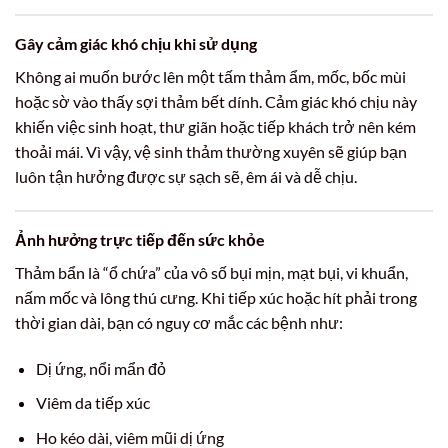
Gây cảm giác khó chịu khi sử dụng
Không ai muốn bước lên một tấm thảm ẩm, mốc, bốc mùi
hoặc sờ vào thấy sợi thảm bết dính. Cảm giác khó chịu này
khiến việc sinh hoạt, thư giãn hoặc tiếp khách trở nên kém
thoải mái. Vì vậy, vệ sinh thảm thường xuyên sẽ giúp bạn
luôn tận hưởng được sự sạch sẽ, êm ái và dễ chịu.
Ảnh hưởng trực tiếp đến sức khỏe
Thảm bẩn là “ổ chứa” của vô số bụi mịn, mạt bụi, vi khuẩn,
nấm mốc và lông thú cưng. Khi tiếp xúc hoặc hít phải trong
thời gian dài, bạn có nguy cơ mắc các bệnh như:
Dị ứng, nổi mẩn đỏ
Viêm da tiếp xúc
Ho kéo dài, viêm mũi dị ứng