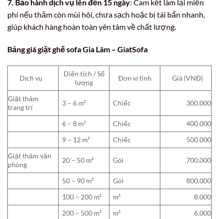
7. Bảo hành dịch vụ lên đến 15 ngày
: Cam kết làm lại miễn
phí nếu thảm còn mùi hôi, chưa sạch hoặc bị tái bẩn nhanh,
giúp khách hàng hoàn toàn yên tâm về chất lượng.
Bảng giá giặt ghế sofa Gia Lâm – GiatSofa
Diện tích / Số
Dịch vụ
Đơn vị tính
Giá (VNĐ)
lượng
Giặt thảm
3 – 6 m²
Chiếc
300.000
trang trí
6 – 8 m²
Chiếc
400.000
9 – 12 m²
Chiếc
500.000
Giặt thảm văn
20 – 50 m²
Gói
700.000
phòng
50 – 90 m²
Gói
800.000
100 – 200 m²
m²
8.000
200 – 500 m²
m²
6.000