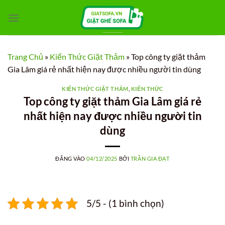
Bỏ
qua
nội
dung
Trang Chủ
»
Kiến Thức Giặt Thảm
»
Top công ty giặt thảm
Gia Lâm giá rẻ nhất hiện nay được nhiều người tin dùng
KIẾN THỨC GIẶT THẢM
,
KIẾN THỨC
Top công ty giặt thảm Gia Lâm giá rẻ
nhất hiện nay được nhiều người tin
dùng
ĐĂNG VÀO
04/12/2025
BỞI
TRẦN GIA ĐẠT
5/5 - (1 bình chọn)