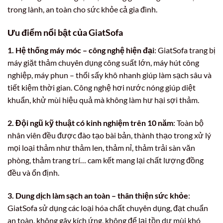
trong lành, an toàn cho sức khỏe cả gia đình.
Ưu điểm nổi bật của GiatSofa
1. Hệ thống máy móc – công nghệ hiện đại
: GiatSofa trang bị
máy giặt thảm chuyên dụng công suất lớn, máy hút công
nghiệp, máy phun – thổi sấy khô nhanh giúp làm sạch sâu và
tiết kiệm thời gian. Công nghệ hơi nước nóng giúp diệt
khuẩn, khử mùi hiệu quả mà không làm hư hại sợi thảm.
2. Đội ngũ kỹ thuật có kinh nghiệm trên 10 năm
: Toàn bộ
nhân viên đều được đào tạo bài bản, thành thạo trong xử lý
mọi loại thảm như thảm len, thảm nỉ, thảm trải sàn văn
phòng, thảm trang trí… cam kết mang lại chất lượng đồng
đều và ổn định.
3. Dung dịch làm sạch an toàn – thân thiện sức khỏe
:
GiatSofa sử dụng các loại hóa chất chuyên dụng, đạt chuẩn
an toàn, không gây kích ứng, không để lại tồn dư mùi khó