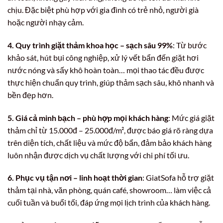
chịu. Đặc biệt phù hợp với gia đình có trẻ nhỏ, người già
hoặc người nhạy cảm.
4. Quy trình giặt thảm khoa học – sạch sâu 99%
: Từ bước
khảo sát, hút bụi công nghiệp, xử lý vết bẩn đến giặt hơi
nước nóng và sấy khô hoàn toàn… mọi thao tác đều được
thực hiện chuẩn quy trình, giúp thảm sạch sâu, khô nhanh và
bền đẹp hơn.
5. Giá cả minh bạch – phù hợp mọi khách hàng
: Mức giá giặt
thảm chỉ từ 15.000đ – 25.000đ/m², được báo giá rõ ràng dựa
trên diện tích, chất liệu và mức độ bẩn, đảm bảo khách hàng
luôn nhận được dịch vụ chất lượng với chi phí tối ưu.
6. Phục vụ tận nơi – linh hoạt thời gian
: GiatSofa hỗ trợ giặt
thảm tại nhà, văn phòng, quán café, showroom… làm việc cả
cuối tuần và buổi tối, đáp ứng mọi lịch trình của khách hàng.