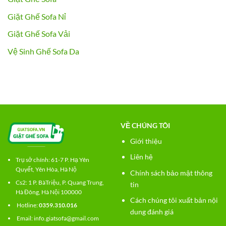
Giặt Ghế Sofa Nỉ
Giặt Ghế Sofa Vải
Vệ Sinh Ghế Sofa Da
VỀ CHÚNG TÔI
Giới thiệu
Liên hệ
Trụ sở chính: 61-7 P. Hạ Yên
Quyết, Yên Hòa, Hà Nộ
Chính sách bảo mật thông
Cs2:
1 P. BàTriệu, P. Quang Trung,
tin
Hà Đông, Hà Nội 100000
Cách chúng tôi xuất bản nội
Hotline:
0359.310.016
dung đánh giá
Email: info.giatsofa@gmail.com