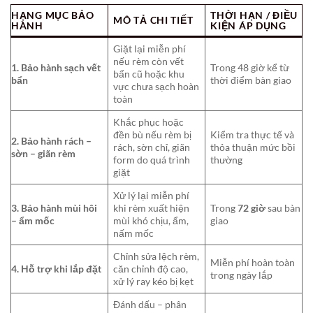
HẠNG MỤC BẢO
THỜI HẠN / ĐIỀU
MÔ TẢ CHI TIẾT
HÀNH
KIỆN ÁP DỤNG
Giặt lại miễn phí
nếu rèm còn vết
1. Bảo hành sạch vết
Trong 48 giờ kể từ
bẩn cũ hoặc khu
bẩn
thời điểm bàn giao
vực chưa sạch hoàn
toàn
Khắc phục hoặc
đền bù nếu rèm bị
Kiểm tra thực tế và
2. Bảo hành rách –
rách, sờn chỉ, giãn
thỏa thuận mức bồi
sờn – giãn rèm
form do quá trình
thường
giặt
Xử lý lại miễn phí
3. Bảo hành mùi hôi
khi rèm xuất hiện
Trong
72 giờ
sau bàn
– ẩm mốc
mùi khó chịu, ẩm,
giao
nấm mốc
Chỉnh sửa lệch rèm,
Miễn phí hoàn toàn
4. Hỗ trợ khi lắp đặt
căn chỉnh độ cao,
trong ngày lắp
xử lý ray kéo bị kẹt
Đánh dấu – phân