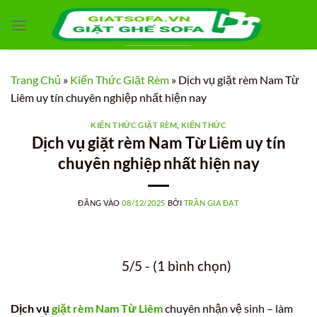
Bỏ
qua
nội
dung
Trang Chủ
»
Kiến Thức Giặt Rèm
»
Dịch vụ giặt rèm Nam Từ
Liêm uy tín chuyên nghiệp nhất hiện nay
KIẾN THỨC GIẶT RÈM
,
KIẾN THỨC
Dịch vụ giặt rèm Nam Từ Liêm uy tín
chuyên nghiệp nhất hiện nay
ĐĂNG VÀO
08/12/2025
BỞI
TRẦN GIA ĐẠT
5/5 - (1 bình chọn)
Dịch vụ
giặt rèm Nam Từ Liêm
chuyên nhận vệ sinh – làm