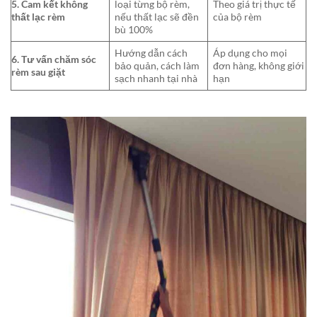
5. Cam kết không
loại từng bộ rèm,
Theo giá trị thực tế
thất lạc rèm
nếu thất lạc sẽ đền
của bộ rèm
bù 100%
Hướng dẫn cách
Áp dụng cho mọi
6. Tư vấn chăm sóc
bảo quản, cách làm
đơn hàng, không giới
rèm sau giặt
sạch nhanh tại nhà
hạn