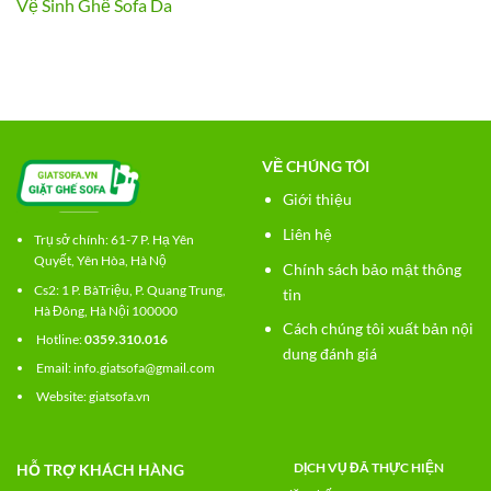
Vệ Sinh Ghế Sofa Da
VỀ CHÚNG TÔI
Giới thiệu
Liên hệ
Trụ sở chính: 61-7 P. Hạ Yên
Quyết, Yên Hòa, Hà Nộ
Chính sách bảo mật thông
Cs2:
1 P. BàTriệu, P. Quang Trung,
tin
Hà Đông, Hà Nội 100000
Cách chúng tôi xuất bản nội
Hotline:
0359.310.016
dung đánh giá
Email: info.giatsofa@gmail.com
Website:
giatsofa.vn
DỊCH VỤ ĐÃ THỰC HIỆN
HỖ TRỢ KHÁCH HÀNG