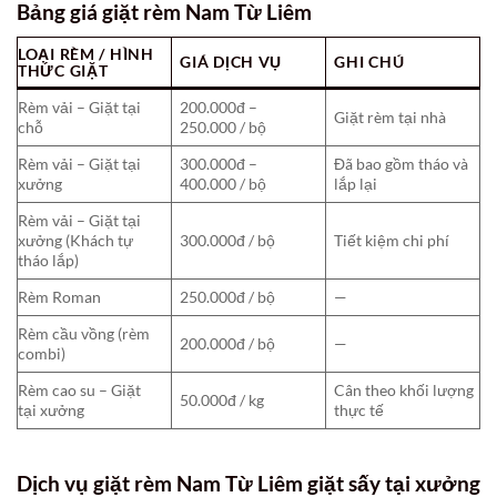
Bảng giá giặt rèm Nam Từ Liêm
LOẠI RÈM / HÌNH
GIÁ DỊCH VỤ
GHI CHÚ
THỨC GIẶT
Rèm vải – Giặt tại
200.000đ –
Giặt rèm tại nhà
chỗ
250.000 / bộ
Rèm vải – Giặt tại
300.000đ –
Đã bao gồm tháo và
xưởng
400.000 / bộ
lắp lại
Rèm vải – Giặt tại
xưởng (Khách tự
300.000đ / bộ
Tiết kiệm chi phí
tháo lắp)
Rèm Roman
250.000đ / bộ
—
Rèm cầu vồng (rèm
200.000đ / bộ
—
combi)
Rèm cao su – Giặt
Cân theo khối lượng
50.000đ / kg
tại xưởng
thực tế
Dịch vụ giặt rèm Nam Từ Liêm giặt sấy tại xưởng