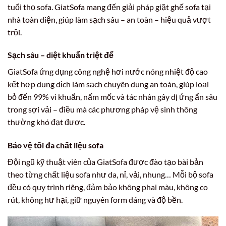
tuổi thọ sofa. GiatSofa mang đến giải pháp giặt ghế sofa tại
nhà toàn diện, giúp làm sạch sâu – an toàn – hiệu quả vượt
trội.
Sạch sâu – diệt khuẩn triệt để
GiatSofa ứng dụng công nghệ hơi nước nóng nhiệt độ cao
kết hợp dung dịch làm sạch chuyên dụng an toàn, giúp loại
bỏ đến 99% vi khuẩn, nấm mốc và tác nhân gây dị ứng ẩn sâu
trong sợi vải – điều mà các phương pháp vệ sinh thông
thường khó đạt được.
Bảo vệ tối đa chất liệu sofa
Đội ngũ kỹ thuật viên của GiatSofa được đào tạo bài bản
theo từng chất liệu sofa như da, nỉ, vải, nhung… Mỗi bộ sofa
đều có quy trình riêng, đảm bảo không phai màu, không co
rút, không hư hại, giữ nguyên form dáng và độ bền.