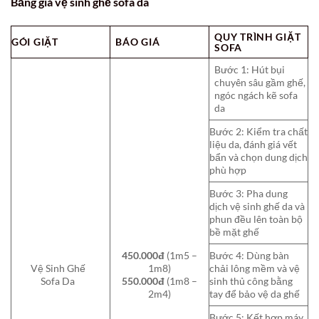
Bảng giá vệ sinh ghế sofa da
QUY TRÌNH GIẶT
GÓI GIẶT
BÁO GIÁ
SOFA
Bước 1: Hút bụi
chuyên sâu gầm ghế,
ngóc ngách kẽ sofa
da
Bước 2: Kiểm tra chất
liệu da, đánh giá vết
bẩn và chọn dung dịch
phù hợp
Bước 3: Pha dung
dịch vệ sinh ghế da và
phun đều lên toàn bộ
bề mặt ghế
450.000đ
(1m5 –
Bước 4: Dùng bàn
Vệ Sinh Ghế
1m8)
chải lông mềm và vệ
Sofa Da
550.000đ
(1m8 –
sinh thủ công bằng
2m4)
tay để bảo vệ da ghế
Bước 5: Kết hợp máy