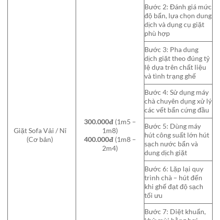
Bước 2: Đánh giá mức
độ bẩn, lựa chọn dung
dịch và dụng cụ giặt
phù hợp
Bước 3: Pha dung
dịch giặt theo đúng tỷ
lệ dựa trên chất liệu
và tình trạng ghế
Bước 4: Sử dụng máy
chà chuyên dụng xử lý
các vết bẩn cứng đầu
300.000đ
(1m5 –
Bước 5: Dùng máy
Giặt Sofa Vải / Nỉ
1m8)
hút công suất lớn hút
(Cơ bản)
400.000đ
(1m8 –
sạch nước bẩn và
2m4)
dung dịch giặt
Bước 6: Lặp lại quy
trình chà – hút đến
khi ghế đạt độ sạch
tối ưu
Bước 7: Diệt khuẩn,