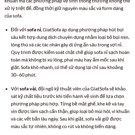
khuẩn mà các phương pháp vệ sinh thông thường không thể
xử lý triệt để, đồng thời giữ nguyên màu sắc và form dáng
của sofa.
Đối với
sofa nỉ
, GiatSofa áp dụng phương pháp hút bụi
sâu kết hợp dung dịch chuyên dụng nhằm loại bỏ bụi mịn,
lông thú và các tác nhân gây dị ứng ẩn sâu trong sợi nỉ.
Quy trình được kiểm soát chặt chẽ giúp sofa nỉ sạch hoàn
toàn mà không bị xù lông, phai màu hay ẩm mốc sau khi
giặt. Sofa khô nhanh, có thể sử dụng lại chỉ sau khoảng
30–60 phút.
Với
sofa vải
, đội ngũ kỹ thuật viên của GiatSofa sẽ khảo
sát kỹ chất liệu trước khi tiến hành vệ sinh để lựa chọn
phương pháp phù hợp. Từng bề mặt ghế, khe kẽ và tay
vịn được làm sạch cẩn thận, giúp loại bỏ mùi hôi, vi khuẩn
và các vết bẩn lâu ngày. Sau khi giặt, sofa vải giữ được
màu sắc tự nhiên, không co rút và không biến dạng.