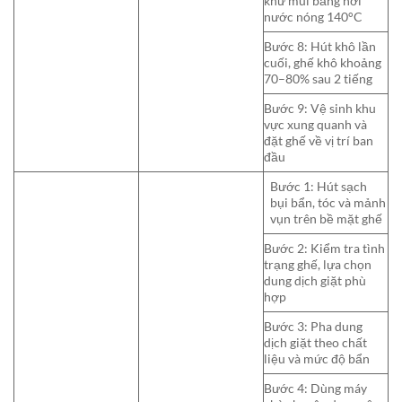
khử mùi bằng hơi
nước nóng 140°C
Bước 8: Hút khô lần
cuối, ghế khô khoảng
70–80% sau 2 tiếng
Bước 9: Vệ sinh khu
vực xung quanh và
đặt ghế về vị trí ban
đầu
Bước 1: Hút sạch
bụi bẩn, tóc và mảnh
vụn trên bề mặt ghế
Bước 2: Kiểm tra tình
trạng ghế, lựa chọn
dung dịch giặt phù
hợp
Bước 3: Pha dung
dịch giặt theo chất
liệu và mức độ bẩn
Bước 4: Dùng máy