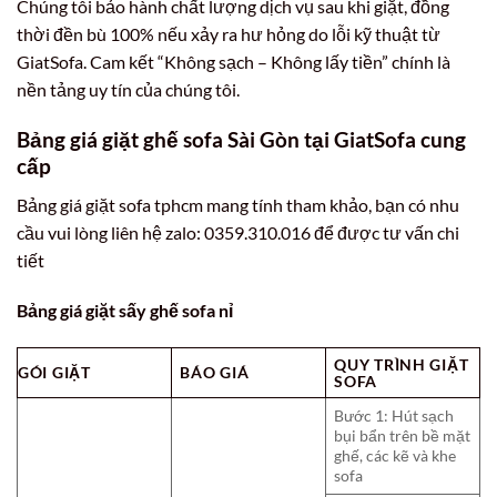
Chúng tôi bảo hành chất lượng dịch vụ sau khi giặt, đồng
thời đền bù 100% nếu xảy ra hư hỏng do lỗi kỹ thuật từ
GiatSofa. Cam kết “Không sạch – Không lấy tiền” chính là
nền tảng uy tín của chúng tôi.
Bảng giá giặt ghế sofa Sài Gòn tại GiatSofa cung
cấp
Bảng giá giặt sofa tphcm mang tính tham khảo, bạn có nhu
cầu vui lòng liên hệ zalo: 0359.310.016 để được tư vấn chi
tiết
Bảng giá giặt sấy ghế sofa nỉ
QUY TRÌNH GIẶT
GÓI GIẶT
BÁO GIÁ
SOFA
Bước 1: Hút sạch
bụi bẩn trên bề mặt
ghế, các kẽ và khe
sofa