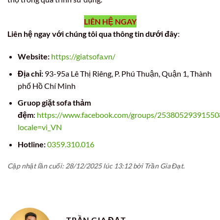
LIÊN HỆ NGAY
Liên hệ ngay với chúng tôi qua thông tin dưới đây
:
Website:
https://giatsofa.vn/
Địa chỉ:
93-95a Lê Thị Riêng, P. Phú Thuận, Quận 1, Thành
phố Hồ Chí Minh
Gruop giặt sofa thảm
đệm
:
https://www.facebook.com/groups/25380529391550
locale=vi_VN
Hotline:
0359.310.016
Cập nhật lần cuối: 28/12/2025 lúc 13:12 bởi Trần Gia Đạt.
TRẦN GIA ĐẠT