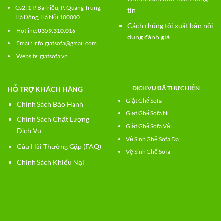
Cs2:
1 P. BàTriệu, P. Quang Trung,
tin
Hà Đông, Hà Nội 100000
Cách chúng tôi xuất bản nội
Hotline:
0359.310.016
dung đánh giá
Email: info.giatsofa@gmail.com
Website:
giatsofa.vn
DỊCH VỤ ĐÃ THỰC HIỆN
HỖ TRỢ KHÁCH HÀNG
Giặt Ghế Sofa
Chính Sách Bảo Hành
Giặt Ghế Sofa Nỉ
Chính Sách Chất Lượng
Giặt Ghế Sofa Vải
Dịch Vụ
Vệ Sinh Ghế Sofa Da
Câu Hỏi Thường Gặp (FAQ)
Vệ Sinh Ghế Sofa
Chính Sách Khiếu Nại