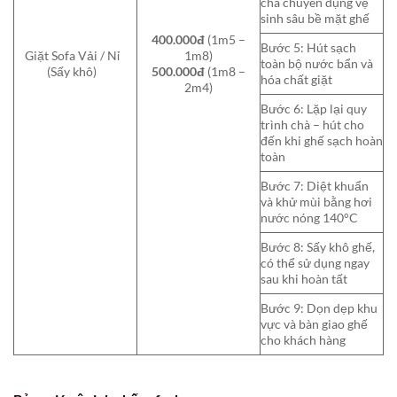
chà chuyên dụng vệ
sinh sâu bề mặt ghế
400.000đ
(1m5 –
Bước 5: Hút sạch
Giặt Sofa Vải / Nỉ
1m8)
toàn bộ nước bẩn và
(Sấy khô)
500.000đ
(1m8 –
hóa chất giặt
2m4)
Bước 6: Lặp lại quy
trình chà – hút cho
đến khi ghế sạch hoàn
toàn
Bước 7: Diệt khuẩn
và khử mùi bằng hơi
nước nóng 140°C
Bước 8: Sấy khô ghế,
có thể sử dụng ngay
sau khi hoàn tất
Bước 9: Dọn dẹp khu
vực và bàn giao ghế
cho khách hàng