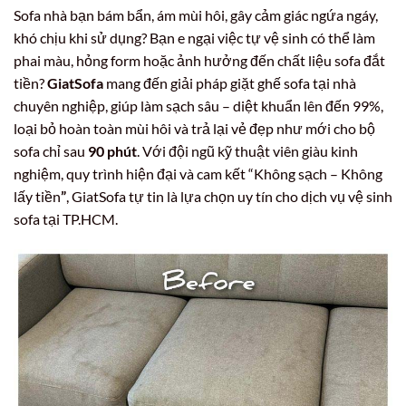
Sofa nhà bạn bám bẩn, ám mùi hôi, gây cảm giác ngứa ngáy,
khó chịu khi sử dụng? Bạn e ngại việc tự vệ sinh có thể làm
phai màu, hỏng form hoặc ảnh hưởng đến chất liệu sofa đắt
tiền?
GiatSofa
mang đến giải pháp
giặt ghế sofa tại nhà
chuyên nghiệp, giúp làm sạch sâu – diệt khuẩn lên đến 99%,
loại bỏ hoàn toàn mùi hôi và trả lại vẻ đẹp như mới cho bộ
sofa chỉ sau
90 phút
. Với đội ngũ kỹ thuật viên giàu kinh
nghiệm, quy trình hiện đại và cam kết “Không sạch – Không
lấy tiền
”
, GiatSofa tự tin là lựa chọn uy tín cho dịch vụ vệ sinh
sofa tại TP.HCM.