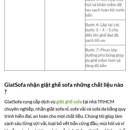
hút và khăn mềm để
lau sạch toàn bộ nước
bẩn
Bước 6: Lặp lại các
bước 3 – 4 – 5 cho
đến khi ghế đạt độ
sạch tối ưu
Bước 7: Phun lớp
dưỡng phủ bóng giúp
da ghế mềm hơn và
tăng độ bền
GiatSofa nhận giặt ghế sofa những chất liệu nào
?
GiatSofa cung cấp dịch vụ
giặt ghế sofa
tại nhà TP.HCM
chuyên nghiệp, nhận giặt sofa nỉ, sofa vải và sofa da bằng quy
trình hiện đại, an toàn cho mọi chất liệu. Chúng tôi giúp làm
sạch sâu từng sợi vải, loại bỏ vết bẩn cứng đầu, mùi hôi và vi