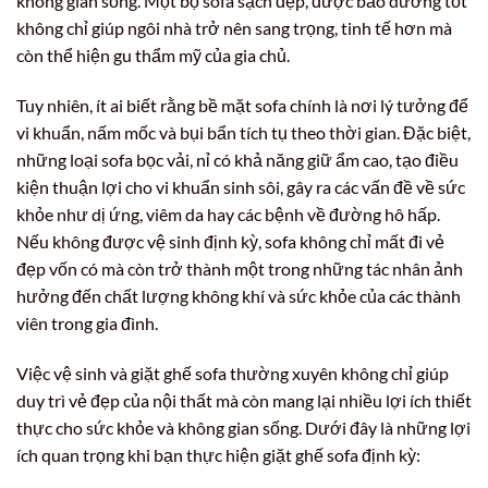
không gian sống. Một bộ sofa sạch đẹp, được bảo dưỡng tốt
không chỉ giúp ngôi nhà trở nên sang trọng, tinh tế hơn mà
còn thể hiện gu thẩm mỹ của gia chủ.
Tuy nhiên, ít ai biết rằng bề mặt sofa chính là nơi lý tưởng để
vi khuẩn, nấm mốc và bụi bẩn tích tụ theo thời gian. Đặc biệt,
những loại sofa bọc vải, nỉ có khả năng giữ ẩm cao, tạo điều
kiện thuận lợi cho vi khuẩn sinh sôi, gây ra các vấn đề về sức
khỏe như dị ứng, viêm da hay các bệnh về đường hô hấp.
Nếu không được vệ sinh định kỳ, sofa không chỉ mất đi vẻ
đẹp vốn có mà còn trở thành một trong những tác nhân ảnh
hưởng đến chất lượng không khí và sức khỏe của các thành
viên trong gia đình.
Việc vệ sinh và giặt ghế sofa thường xuyên không chỉ giúp
duy trì vẻ đẹp của nội thất mà còn mang lại nhiều lợi ích thiết
thực cho sức khỏe và không gian sống. Dưới đây là những lợi
ích quan trọng khi bạn thực hiện giặt ghế sofa định kỳ: