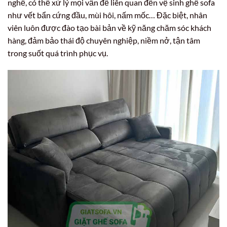
nghề, có thể xử lý mọi vấn đề liên quan đến vệ sinh ghế sofa
như vết bẩn cứng đầu, mùi hôi, nấm mốc… Đặc biệt, nhân
viên luôn được đào tạo bài bản về kỹ năng chăm sóc khách
hàng, đảm bảo thái độ chuyên nghiệp, niềm nở, tận tâm
trong suốt quá trình phục vụ.