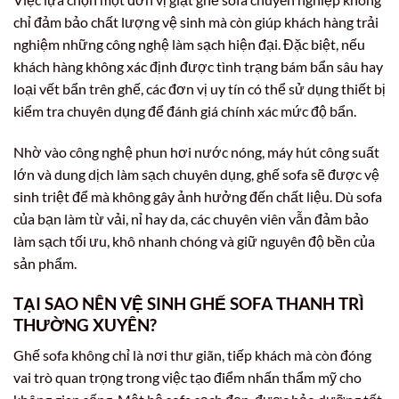
chỉ đảm bảo chất lượng vệ sinh mà còn giúp khách hàng trải
nghiệm những công nghệ làm sạch hiện đại. Đặc biệt, nếu
khách hàng không xác định được tình trạng bám bẩn sâu hay
loại vết bẩn trên ghế, các đơn vị uy tín có thể sử dụng thiết bị
kiểm tra chuyên dụng để đánh giá chính xác mức độ bẩn.
Nhờ vào công nghệ phun hơi nước nóng, máy hút công suất
lớn và dung dịch làm sạch chuyên dụng, ghế sofa sẽ được vệ
sinh triệt để mà không gây ảnh hưởng đến chất liệu. Dù sofa
của bạn làm từ vải, nỉ hay da, các chuyên viên vẫn đảm bảo
làm sạch tối ưu, khô nhanh chóng và giữ nguyên độ bền của
sản phẩm.
TẠI SAO NÊN VỆ SINH GHẾ SOFA THANH TRÌ
THƯỜNG XUYÊN?
Ghế sofa không chỉ là nơi thư giãn, tiếp khách mà còn đóng
vai trò quan trọng trong việc tạo điểm nhấn thẩm mỹ cho