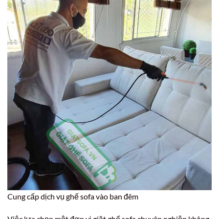
Cung cấp dịch vụ ghế sofa vào ban đêm
Việc lựa chọn một đơn vị giặt ghế sofa chuyên nghiệp không