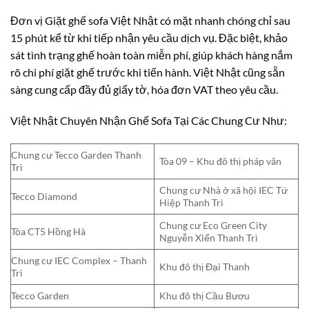
Đơn vị Giặt ghế sofa Việt Nhật có mặt nhanh chóng chỉ sau
15 phút kể từ khi tiếp nhận yêu cầu dịch vụ. Đặc biệt, khảo
sát tình trạng ghế hoàn toàn miễn phí, giúp khách hàng nắm
rõ chi phí giặt ghế trước khi tiến hành. Việt Nhật cũng sẵn
sàng cung cấp đầy đủ giấy tờ, hóa đơn VAT theo yêu cầu.
Việt Nhật Chuyên Nhận Ghế Sofa Tại Các Chung Cư Như:
Chung cư Tecco Garden Thanh
Tòa 09 – Khu đô thị pháp vân
Trì
Chung cư Nhà ở xã hội IEC Tứ
Tecco Diamond
Hiệp Thanh Trì
Chung cư Eco Green City
Tòa CT5 Hồng Hà
Nguyễn Xiển Thanh Trì
Chung cư IEC Complex – Thanh
Khu đô thị Đại Thanh
Trì
Tecco Garden
Khu đô thị Cầu Bươu