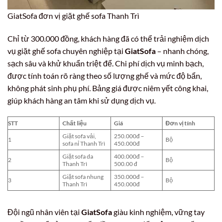
GiatSofa đơn vị giặt ghế sofa Thanh Trì
Chỉ từ 300.000 đồng, khách hàng đã có thể trải nghiệm dịch
vụ giặt ghế sofa chuyên nghiệp tại
GiatSofa
– nhanh chóng,
sạch sâu và khử khuẩn triệt để. Chi phí dịch vụ minh bạch,
được tính toán rõ ràng theo số lượng ghế và mức độ bẩn,
không phát sinh phụ phí. Bảng giá được niêm yết công khai,
giúp khách hàng an tâm khi sử dụng dịch vụ.
STT
Chất liệu
Giá
Đơn vị tính
Giặt sofa vải,
250.000đ –
1
Bộ
sofa nỉ Thanh Trì
450.000đ
Giặt sofa da
400.000đ –
2
Bộ
Thanh Trì
500.00 đ
Giặt sofa nhung
350.000đ –
3
Bộ
Thanh Trì
450.000đ
Đội ngũ nhân viên tại
GiatSofa
giàu kinh nghiệm, vững tay