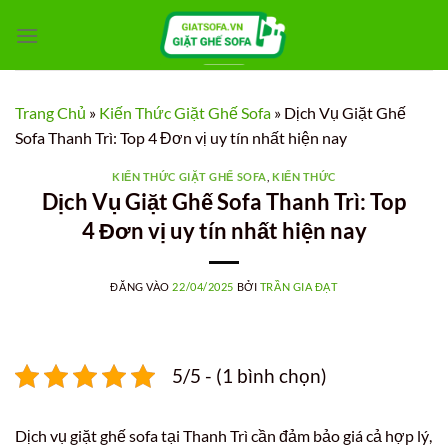
Bỏ
qua
nội
dung
Trang Chủ
»
Kiến Thức Giặt Ghế Sofa
»
Dịch Vụ Giặt Ghế
Sofa Thanh Trì: Top 4 Đơn vị uy tín nhất hiện nay
KIẾN THỨC GIẶT GHẾ SOFA
,
KIẾN THỨC
Dịch Vụ Giặt Ghế Sofa Thanh Trì: Top
4 Đơn vị uy tín nhất hiện nay
ĐĂNG VÀO
22/04/2025
BỞI
TRẦN GIA ĐẠT
5/5 - (1 bình chọn)
Dịch vụ giặt ghế sofa tại Thanh Trì cần đảm bảo giá cả hợp lý,