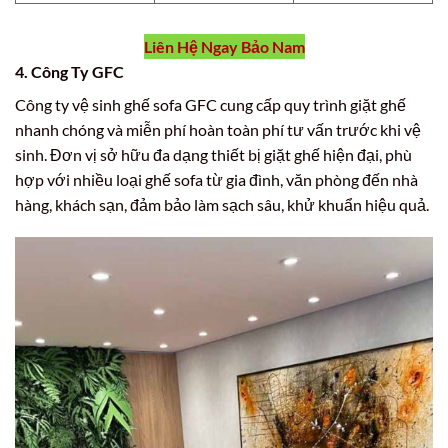
Liên Hệ Ngay Bảo Nam
4. Công Ty GFC
Công ty vệ sinh ghế sofa GFC cung cấp quy trình giặt ghế
nhanh chóng và miễn phí hoàn toàn phí tư vấn trước khi vệ
sinh. Đơn vị sở hữu đa dạng thiết bị giặt ghế hiện đại, phù
hợp với nhiều loại ghế sofa từ gia đình, văn phòng đến nhà
hàng, khách sạn, đảm bảo làm sạch sâu, khử khuẩn hiệu quả.