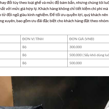
ể thay đổi tùy theo loại ghế và mức độ bám bẩn, nhưng chúng tôi lu
ất với mức giá hợp lý. Khách hàng không chỉ tiết kiệm chi phí mà
 từ đội ngũ giàu kinh nghiệm. Để tối ưu quyền lợi, quý khách nên
ng xuyên, bao gồm ưu đãi đặc biệt cho khách hàng đặt theo nhóm
ĐƠN VỊ TÍNH
ĐƠN GIÁ (VNĐ)
Bộ
300.000
Bộ
500.000 ( Sấy khô dùng lu
Bộ
500.000