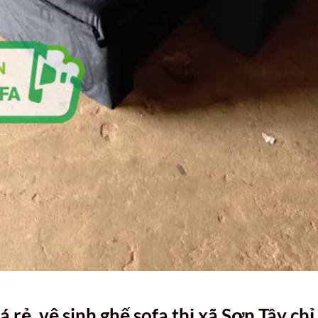
iá rẻ, vệ sinh ghế sofa thị xã Sơn Tây chỉ