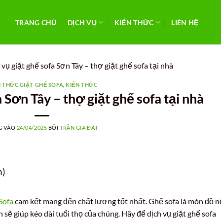
TRANG CHỦ
DỊCH VỤ
KIẾN THỨC
LIÊN HỆ
 vụ giặt ghế sofa Sơn Tây – thợ giặt ghế sofa tại nhà
N THỨC GIẶT GHẾ SOFA
,
KIẾN THỨC
 Sơn Tây – thợ giặt ghế sofa tại nhà
G VÀO
24/04/2025
BỞI
TRẦN GIA ĐẠT
n)
Sofa
cam kết mang đến chất lượng tốt nhất. Ghế sofa là món đồ n
ch sẽ giúp kéo dài tuổi thọ của chúng. Hãy để dịch vụ giặt ghế sofa