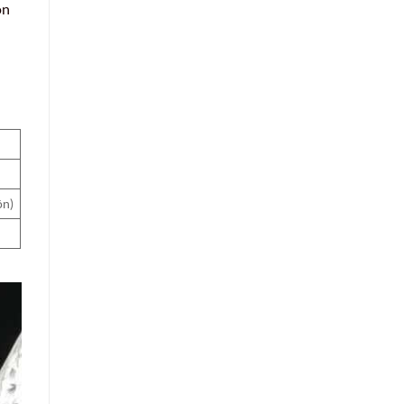
ôn
ôn)