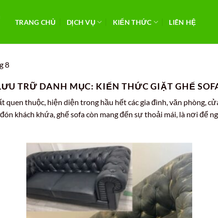
TRANG CHỦ
DỊCH VỤ
KIẾN THỨC
LIÊN HỆ
g 8
LƯU TRỮ DANH MỤC:
KIẾN THỨC GIẶT GHẾ SOF
 quen thuộc, hiện diện trong hầu hết các gia đình, văn phòng, cử
p đón khách khứa, ghế sofa còn mang đến sự thoải mái, là nơi để n